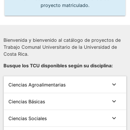
proyecto matriculado.
Bienvenida y bienvenido al catálogo de proyectos de
Trabajo Comunal Universitario de la Universidad de
Costa Rica.
Busque los TCU disponibles según su disciplina:
expand_more
Ciencias Agroalimentarias
dé
enter
expand_more
Ciencias Básicas
para
dé
expandir
enter
expand_more
Ciencias Sociales
para
dé
expandir
enter